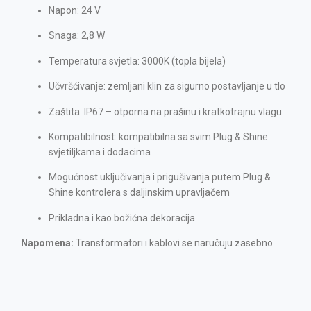
Napon: 24 V
Snaga: 2,8 W
Temperatura svjetla: 3000K (topla bijela)
Učvršćivanje: zemljani klin za sigurno postavljanje u tlo
Zaštita: IP67 – otporna na prašinu i kratkotrajnu vlagu
Kompatibilnost: kompatibilna sa svim Plug & Shine
svjetiljkama i dodacima
Mogućnost uključivanja i prigušivanja putem Plug &
Shine kontrolera s daljinskim upravljačem
Prikladna i kao božićna dekoracija
Napomena:
Transformatori i kablovi se naručuju zasebno.