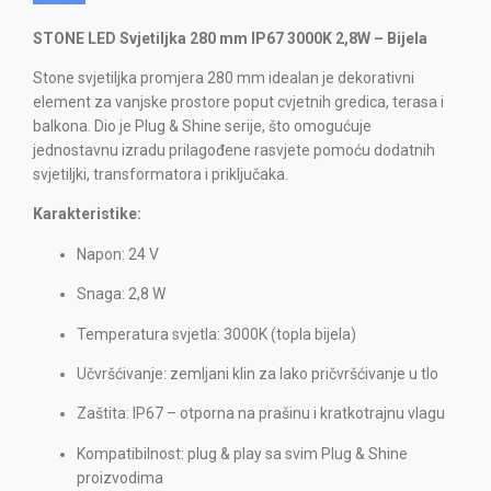
STONE LED Svjetiljka 280 mm IP67 3000K 2,8W – Bijela
Stone svjetiljka promjera 280 mm idealan je dekorativni
element za vanjske prostore poput cvjetnih gredica, terasa i
balkona. Dio je Plug & Shine serije, što omogućuje
jednostavnu izradu prilagođene rasvjete pomoću dodatnih
svjetiljki, transformatora i priključaka.
Karakteristike:
Napon: 24 V
Snaga: 2,8 W
Temperatura svjetla: 3000K (topla bijela)
Učvršćivanje: zemljani klin za lako pričvršćivanje u tlo
Zaštita: IP67 – otporna na prašinu i kratkotrajnu vlagu
Kompatibilnost: plug & play sa svim Plug & Shine
proizvodima