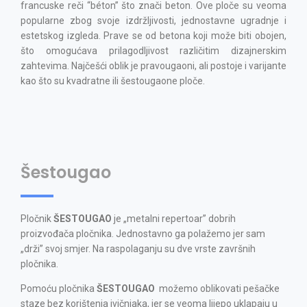
francuske reči “béton” što znači beton. Ove ploče su veoma
popularne zbog svoje izdržljivosti, jednostavne ugradnje i
estetskog izgleda. Prave se od betona koji može biti obojen,
što omogućava prilagodljivost različitim dizajnerskim
zahtevima. Najčešći oblik je pravougaoni, ali postoje i varijante
kao što su kvadratne ili šestougaone ploče.
Šestougao
Pločnik
ŠESTOUGAO
je „metalni repertoar” dobrih
proizvođača pločnika. Jednostavno ga polažemo jer sam
„drži” svoj smjer. Na raspolaganju su dve vrste završnih
pločnika.
Pomoću pločnika
ŠESTOUGAO
možemo oblikovati pešačke
staze bez korištenja ivičnjaka, jer se veoma lijepo uklapaju u