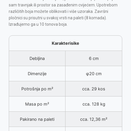
sam travnjak ili prostor sa zasađenim cvijećem. Upotrebom
različitih boja možete oblikovati i više uzoraka. Završni
pločnici su prisutni u svakoj vrsti na paleti (8 komada).
Izrađujemo ga u 10 tonova boja.
Karakterisike
Debljina
6 cm
Dimenzije
φ20 cm
Potrošnja po m²
cca. 29 kos
Masa po m²
cca. 128 kg
Pakirano na paleti
cca. 12,36 m²