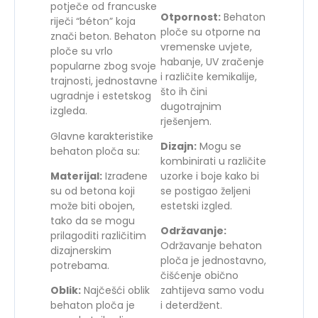
potječe od francuske
Otpornost:
Behaton
riječi “béton” koja
ploče su otporne na
znači beton. Behaton
vremenske uvjete,
ploče su vrlo
habanje, UV zračenje
popularne zbog svoje
i različite kemikalije,
trajnosti, jednostavne
što ih čini
ugradnje i estetskog
dugotrajnim
izgleda.
rješenjem.
Glavne karakteristike
Dizajn:
Mogu se
behaton ploča su:
kombinirati u različite
Materijal:
Izrađene
uzorke i boje kako bi
su od betona koji
se postigao željeni
može biti obojen,
estetski izgled.
tako da se mogu
Održavanje:
prilagoditi različitim
Održavanje behaton
dizajnerskim
ploča je jednostavno,
potrebama.
čišćenje obično
Oblik:
Najčešći oblik
zahtijeva samo vodu
behaton ploča je
i deterdžent.