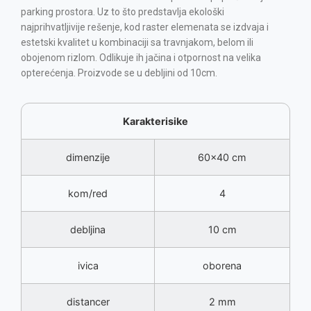
parking prostora. Uz to što predstavlja ekološki
najprihvatljivije rešenje, kod raster elemenata se izdvaja i
estetski kvalitet u kombinaciji sa travnjakom, belom ili
obojenom rizlom. Odlikuje ih jačina i otpornost na velika
opterećenja. Proizvode se u debljini od 10cm.
Karakterisike
dimenzije
60x40 cm
kom/red
4
debljina
10 cm
ivica
oborena
distancer
2 mm