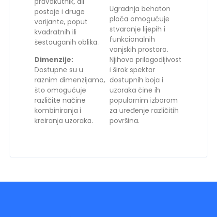
pravokutnik, ali
Ugradnja behaton
postoje i druge
ploča omogućuje
varijante, poput
stvaranje lijepih i
kvadratnih ili
funkcionalnih
šestouganih oblika.
vanjskih prostora.
Dimenzije:
Njihova prilagodljivost
Dostupne su u
i širok spektar
raznim dimenzijama,
dostupnih boja i
što omogućuje
uzoraka čine ih
različite načine
popularnim izborom
kombiniranja i
za uređenje različitih
kreiranja uzoraka.
površina.