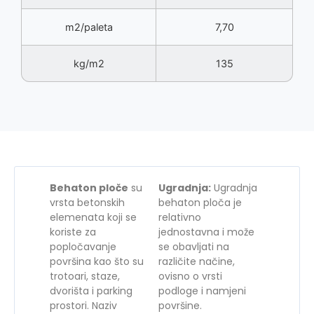
m2/paleta
7,70
kg/m2
135
Behaton ploče
su
Ugradnja:
Ugradnja
vrsta betonskih
behaton ploča je
elemenata koji se
relativno
koriste za
jednostavna i može
popločavanje
se obavljati na
površina kao što su
različite načine,
trotoari, staze,
ovisno o vrsti
dvorišta i parking
podloge i namjeni
prostori. Naziv
površine.