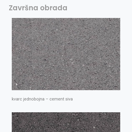
Završna obrada
kvarc jednobojna – cement siva