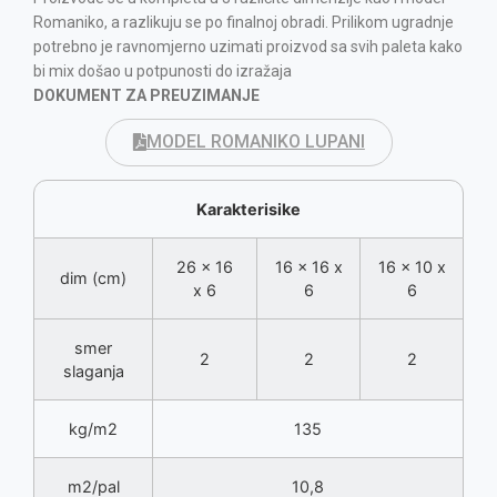
Romaniko, a razlikuju se po finalnoj obradi. Prilikom ugradnje
potrebno je ravnomjerno uzimati proizvod sa svih paleta kako
bi mix došao u potpunosti do izražaja
DOKUMENT ZA PREUZIMANJE
MODEL ROMANIKO LUPANI
Karakterisike
26 x 16
16 x 16 x
16 x 10 x
dim (cm)
x 6
6
6
smer
2
2
2
slaganja
kg/m2
135
m2/pal
10,8