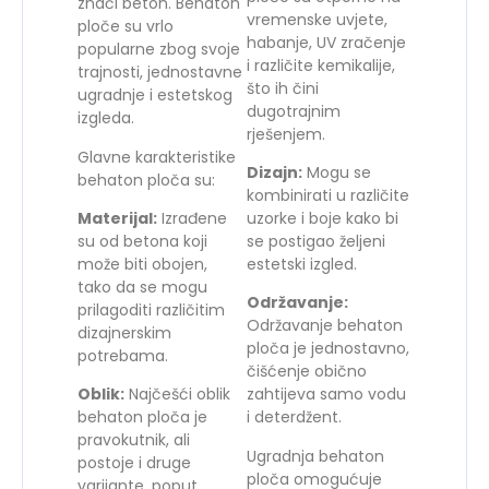
znači beton. Behaton
vremenske uvjete,
ploče su vrlo
habanje, UV zračenje
popularne zbog svoje
i različite kemikalije,
trajnosti, jednostavne
što ih čini
ugradnje i estetskog
dugotrajnim
izgleda.
rješenjem.
Glavne karakteristike
Dizajn:
Mogu se
behaton ploča su:
kombinirati u različite
Materijal:
Izrađene
uzorke i boje kako bi
su od betona koji
se postigao željeni
može biti obojen,
estetski izgled.
tako da se mogu
Održavanje:
prilagoditi različitim
Održavanje behaton
dizajnerskim
ploča je jednostavno,
potrebama.
čišćenje obično
Oblik:
Najčešći oblik
zahtijeva samo vodu
behaton ploča je
i deterdžent.
pravokutnik, ali
Ugradnja behaton
postoje i druge
ploča omogućuje
varijante, poput