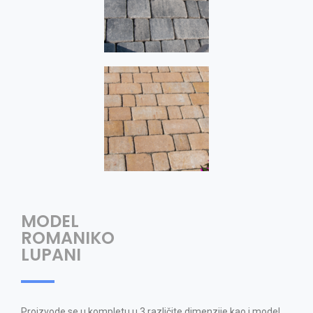
MODEL
ROMANIKO
LUPANI
Proizvode se u kompletu u 3 različite dimenzije kao i model