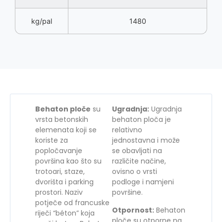
kg/pal
1480
Behaton ploče
su
Ugradnja:
Ugradnja
vrsta betonskih
behaton ploča je
elemenata koji se
relativno
koriste za
jednostavna i može
popločavanje
se obavljati na
površina kao što su
različite načine,
trotoari, staze,
ovisno o vrsti
dvorišta i parking
podloge i namjeni
prostori. Naziv
površine.
potječe od francuske
Otpornost:
Behaton
riječi “béton” koja
ploče su otporne na