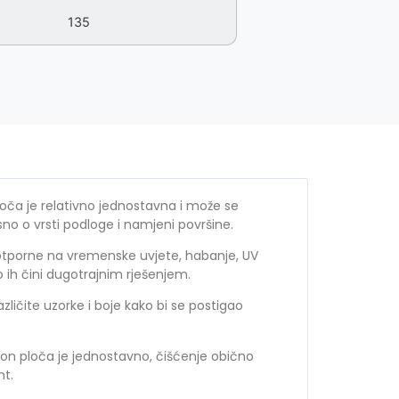
135
ča je relativno jednostavna i može se
isno o vrsti podloge i namjeni površine.
tporne na vremenske uvjete, habanje, UV
to ih čini dugotrajnim rješenjem.
ličite uzorke i boje kako bi se postigao
n ploča je jednostavno, čišćenje obično
nt.