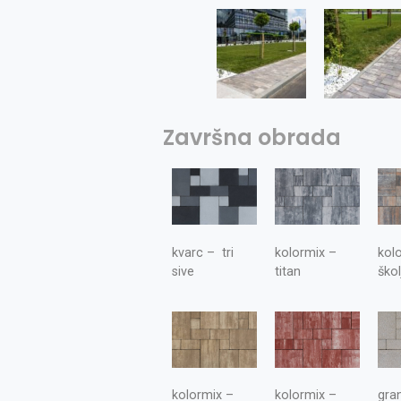
Završna obrada
kvarc – tri
kolormix –
kol
sive
titan
škol
kolormix –
kolormix –
gran