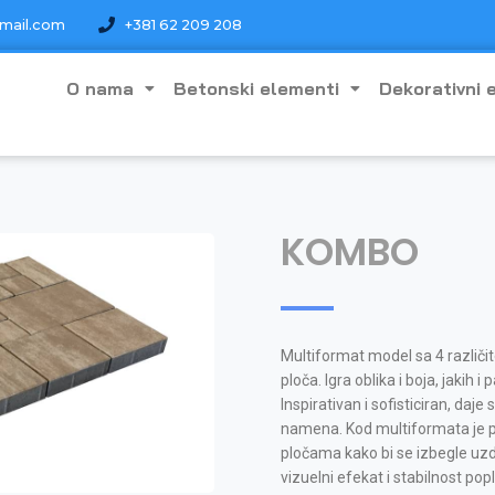
mail.com
+381 62 209 208
O nama
Betonski elementi
Dekorativni 
KOMBO
Multiformat model sa 4 različi
ploča. Igra oblika i boja, jakih i
Inspirativan i sofisticiran, daje
namena. Kod multiformata je 
pločama kako bi se izbegle uzdu
vizuelni efekat i stabilnost po