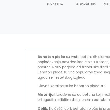
moka mix
terakota mix
kre
Behaton ploče
su vrsta betonskih elemena
popločavanje površina kao što su trotoari, 
prostori. Naziv potječe od francuske riječi
Behaton ploče su vrlo popularne zbog svoj
ugradnje i estetskog izgleda.
Glavne karakteristike behaton ploča su:
Materijal:
Izrađene su od betona koji mož
prilagoditi različitim dizajnerskim potreba
Oblik:
Najčešći oblik behaton ploča je pravo