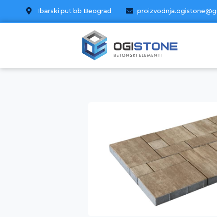
Ibarski put bb Beograd
proizvodnja.ogistone@g