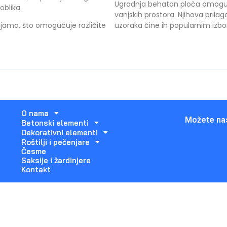
Ugradnja behaton ploča omogućuj
oblika.
vanjskih prostora. Njihova prilago
jama, što omogućuje različite
uzoraka čine ih popularnim izbor
O nama
Možete nas
Betonski elementi
Dekorativni elementi
Roštilji i pečenjare
Česme
Saksije i žardinjere
Kontakt