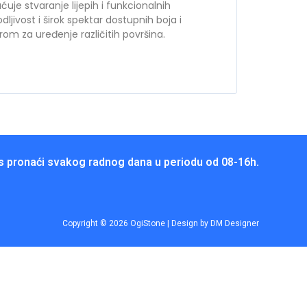
e stvaranje lijepih i funkcionalnih
dljivost i širok spektar dostupnih boja i
om za uređenje različitih površina.
 pronaći svakog radnog dana u periodu od 08-16h.
Copyright © 2026 OgiStone | Design by DM Designer