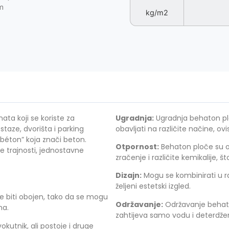
m
kg/m2
ta koji se koriste za
Ugradnja:
Ugradnja behaton plo
staze, dvorišta i parking
obavljati na različite načine, ov
 “béton” koja znači beton.
Otpornost:
Behaton ploče su o
e trajnosti, jednostavne
zračenje i različite kemikalije, š
Dizajn:
Mogu se kombinirati u raz
željeni estetski izgled.
e biti obojen, tako da se mogu
Održavanje:
Održavanje behato
ma.
zahtijeva samo vodu i deterdže
kutnik, ali postoje i druge