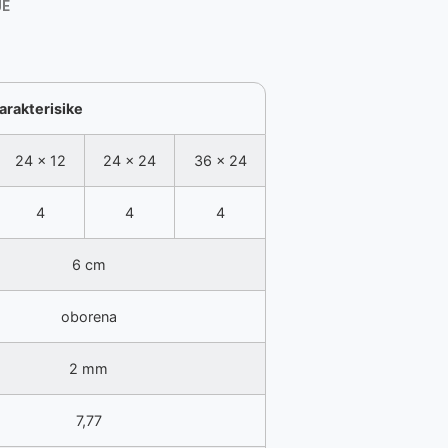
JE
arakterisike
24 x 12
24 x 24
36 x 24
4
4
4
6 cm
oborena
2 mm
7,77