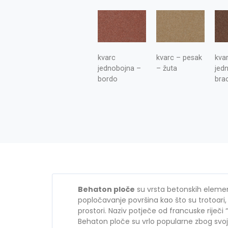
kvarc
kvarc – pesak
kva
jednobojna –
– žuta
jed
bordo
bra
Behaton ploče
su vrsta betonskih elemena
popločavanje površina kao što su trotoari, 
prostori. Naziv potječe od francuske riječi
Behaton ploče su vrlo popularne zbog svoj