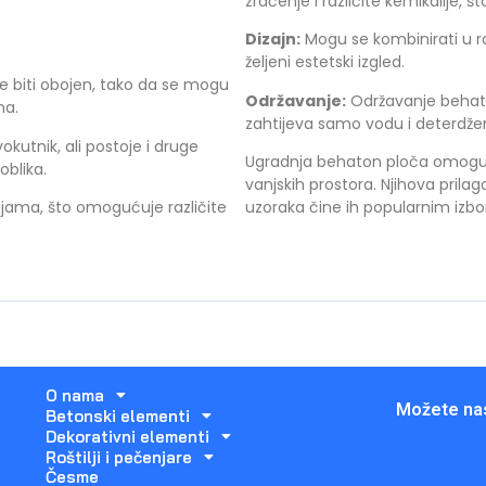
zračenje i različite kemikalije, š
Dizajn:
Mogu se kombinirati u raz
željeni estetski izgled.
e biti obojen, tako da se mogu
Održavanje:
Održavanje behato
ma.
zahtijeva samo vodu i deterdže
kutnik, ali postoje i druge
Ugradnja behaton ploča omogućuj
oblika.
vanjskih prostora. Njihova prilago
jama, što omogućuje različite
uzoraka čine ih popularnim izbor
O nama
Možete nas
Betonski elementi
Dekorativni elementi
Roštilji i pečenjare
Česme