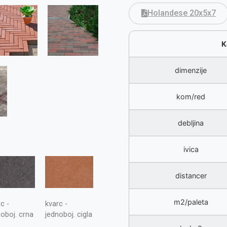
Holandese 20x5x7
K
dimenzije
kom/red
debljina
ivica
distancer
m2/paleta
c -
kvarc -
noboj. crna
jednoboj. cigla