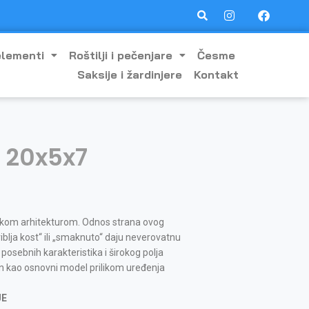
elementi
Roštilji i pečenjare
Česme
Saksije i žardinjere
Kontakt
 20x5x7
dskom arhitekturom. Odnos strana ovog
blja kost“ ili „smaknuto“ daju neverovatnu
posebnih karakteristika i širokog polja
n kao osnovni model prilikom uređenja
JE