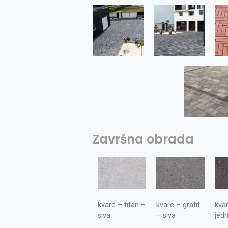
Završna obrada
kvarc – titan –
kvarc – grafit
kvar
siva
– siva
jed