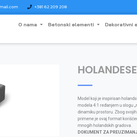
mail.com
+381 62 209 208
O nama
Betonski elementi
Dekorativni 
HOLANDESE
Model koji je inspirisan holan
modela 4:1 ređanjem u slogu „ri
dinamiku prostoru. Zbog svojih 
primene je ovaj format korišće
mnogih holandskih gradova.
DOKUMENT ZA PREUZIMAN