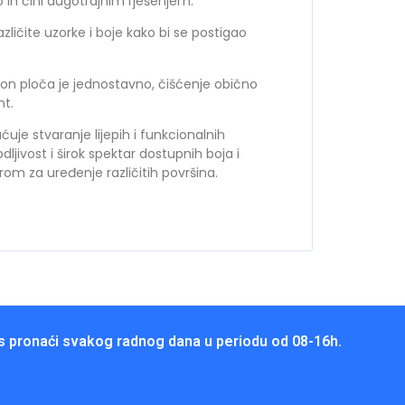
to ih čini dugotrajnim rješenjem.
ličite uzorke i boje kako bi se postigao
n ploča je jednostavno, čišćenje obično
nt.
e stvaranje lijepih i funkcionalnih
dljivost i širok spektar dostupnih boja i
om za uređenje različitih površina.
 pronaći svakog radnog dana u periodu od 08-16h.