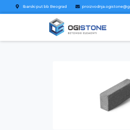
Ibarski put bb Beograd
proizvodnja.ogistone@g