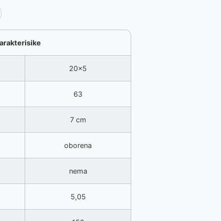
arakterisike
20x5
63
7 cm
oborena
nema
5,05