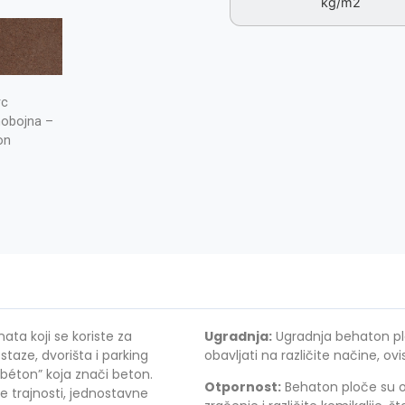
kg/m2
rc
nobojna –
on
ta koji se koriste za
Ugradnja:
Ugradnja behaton plo
staze, dvorišta i parking
obavljati na različite načine, ov
 “béton” koja znači beton.
Otpornost:
Behaton ploče su o
e trajnosti, jednostavne