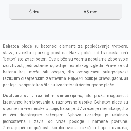
Širina
85 mm
Behaton ploče
su betonski elementi za popločavanje trotoara,
staza, dvorišta i parking prostora. Naziv potiče od francuske reči
“béton” što znači beton. Ove ploče su veoma popularne zbog svoje
izdržljivosti, jednostavne ugradnje i estetskog izgleda. Prave se od
betona koji može biti obojen, što omogućava prilagodljivost
različitim dizajnerskim zahtevima. Najčešći oblik je pravougaoni, ali
postoje i varijante kao što su kvadratne ili šestougaone ploče.
Dostupne su u različitim dimenzijama
, što pruža mogućnost
kreativnog kombinovanja u raznovrsne uzorke. Behaton ploče su
otporne na vremenske uticaje, habanje, UV zračenje i hemikalije, što
ih čini dugotrajnim rešenjem. Njihova ugradnja je relativno
jednostavna i zavisi od vrste podloge i namene površine.
Zahvaljujući mogućnosti kombinovanja različitih boja i uzoraka,