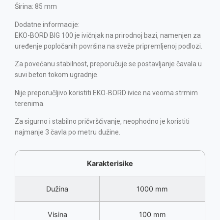
Širina: 85 mm
Dodatne informacije:
EKO-BORD BIG 100 je ivičnjak na prirodnoj bazi, namenjen za
uređenje popločanih površina na sveže pripremljenoj podlozi.
Za povećanu stabilnost, preporučuje se postavljanje čavala u
suvi beton tokom ugradnje.
Nije preporučljivo koristiti EKO-BORD ivice na veoma strmim
terenima.
Za sigurno i stabilno pričvršćivanje, neophodno je koristiti
najmanje 3 čavla po metru dužine.
Karakterisike
Dužina
1000 mm
Visina
100 mm