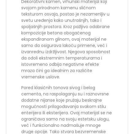
Dekorativni kamen, vrhunski materijal koji
svojom prirodnom kamenu sličnom
teksturom osvaja, postao je nezamenljiv u
svetu uređenja kako unutrašnjih, tako i
spoljašnjih prostora. Kroz pažljivo odabrane
kompozicije betona obogaćenog
ekspandiranom glinom, ovaj materijal ne
samo da osigurava lakoću primene, već i
izvanrednu izdržljivost. Njegova sposobnost
da odoli ekstremnim temperaturama i
istovremeno odbija negativne efekte
mraza čini ga idealnim za različite
vremenske uslove.
Pored klasičnih tonova sivog i belog
cementa, na raspolaganju su i raznovrsne
dodatne nijanse koje pružaju beskrajne
mogućnosti prilagođavanja svakom stilu
enterijera ili eksterijera. Ovaj materijal se ne
ograničava samo na svoju estetsku ulogu,
već i funkcionalno nadmašuje mnoge
druge opcije. Tako stvara bezvremenske