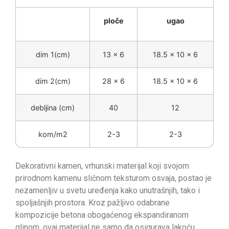
ploče
ugao
dim 1(cm)
13 x 6
18.5 x 10 x 6
dim 2(cm)
28 x 6
18.5 x 10 x 6
debljina (cm)
40
12
kom/m2
2-3
2-3
Dekorativni kamen, vrhunski materijal koji svojom
prirodnom kamenu sličnom teksturom osvaja, postao je
nezamenljiv u svetu uređenja kako unutrašnjih, tako i
spoljašnjih prostora. Kroz pažljivo odabrane
kompozicije betona obogaćenog ekspandiranom
glinom, ovaj materijal ne samo da osigurava lakoću