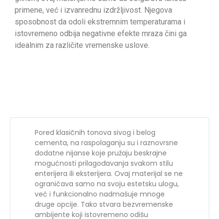
primene, već i izvanrednu izdržljivost. Njegova
sposobnost da odoli ekstremnim temperaturama i
istovremeno odbija negativne efekte mraza čini ga
idealnim za različite vremenske uslove.
Pored klasičnih tonova sivog i belog
cementa, na raspolaganju su i raznovrsne
dodatne nijanse koje pružaju beskrajne
mogućnosti prilagođavanja svakom stilu
enterijera ili eksterijera. Ovaj materijal se ne
ograničava samo na svoju estetsku ulogu,
već i funkcionalno nadmašuje mnoge
druge opcije. Tako stvara bezvremenske
ambijente koji istovremeno odišu