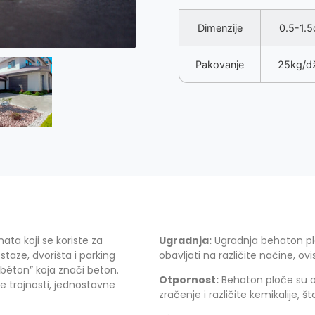
Dimenzije
0.5-1.
Pakovanje
25kg/d
ta koji se koriste za
Ugradnja:
Ugradnja behaton plo
staze, dvorišta i parking
obavljati na različite načine, ov
 “béton” koja znači beton.
Otpornost:
Behaton ploče su o
e trajnosti, jednostavne
zračenje i različite kemikalije, š