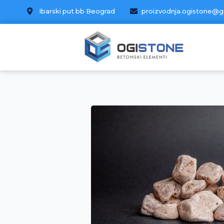
Ibarski put bb Beograd
proizvodnja.ogistone@g