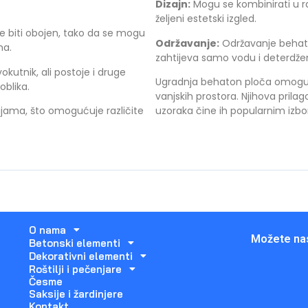
Dizajn:
Mogu se kombinirati u raz
željeni estetski izgled.
e biti obojen, tako da se mogu
Održavanje:
Održavanje behato
ma.
zahtijeva samo vodu i deterdže
kutnik, ali postoje i druge
Ugradnja behaton ploča omogućuj
oblika.
vanjskih prostora. Njihova prilago
jama, što omogućuje različite
uzoraka čine ih popularnim izbor
O nama
Možete nas
Betonski elementi
Dekorativni elementi
Roštilji i pečenjare
Česme
Saksije i žardinjere
Kontakt