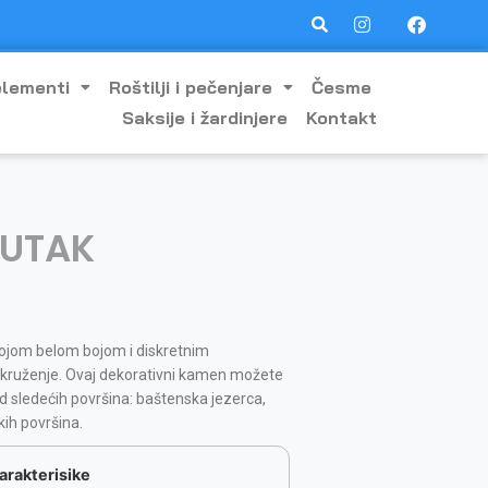
elementi
Roštilji i pečenjare
Česme
Saksije i žardinjere
Kontakt
LUTAK
vojom belom bojom i diskretnim
kruženje. Ovaj dekorativni kamen možete
od sledećih površina: baštenska jezerca,
kih površina.
arakterisike