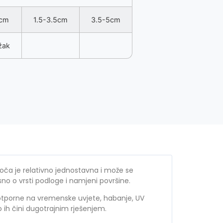
5cm
1.5-3.5cm
3.5-5cm
žak
ča je relativno jednostavna i može se
isno o vrsti podloge i namjeni površine.
tporne na vremenske uvjete, habanje, UV
to ih čini dugotrajnim rješenjem.