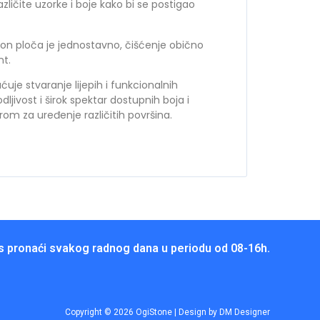
ličite uzorke i boje kako bi se postigao
n ploča je jednostavno, čišćenje obično
nt.
e stvaranje lijepih i funkcionalnih
dljivost i širok spektar dostupnih boja i
om za uređenje različitih površina.
 pronaći svakog radnog dana u periodu od 08-16h.
Copyright © 2026 OgiStone | Design by DM Designer