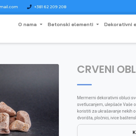
mail.com
+381 62 209 208
O nama
Betonski elementi
Dekorativni 
CRVENI OB
Mermerni dekorativni obluci s
svetlucanjem, ulepšaće Vaše o
koristiti za ukrašavanje nekih 
dvorišta, pločnici, ivice baštens
K