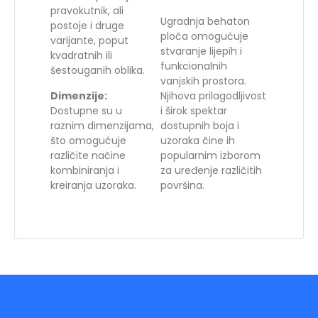
pravokutnik, ali
Ugradnja behaton
postoje i druge
ploča omogućuje
varijante, poput
stvaranje lijepih i
kvadratnih ili
funkcionalnih
šestouganih oblika.
vanjskih prostora.
Dimenzije:
Njihova prilagodljivost
Dostupne su u
i širok spektar
raznim dimenzijama,
dostupnih boja i
što omogućuje
uzoraka čine ih
različite načine
popularnim izborom
kombiniranja i
za uređenje različitih
kreiranja uzoraka.
površina.