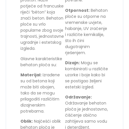
prostori. Naziv
površine.
potječe od francuske
Otpornost:
Behaton
riječi “béton” koja
ploče su otporne na
znači beton. Behaton
vremenske uvjete,
ploče su vrlo
habanje, UV zračenje
popularne zbog svoje
i različite kemikalije,
trajnosti, jednostavne
što ih čini
ugradnje i estetskog
dugotrajnim
izgleda.
rješenjem.
Glavne karakteristike
Dizajn:
Mogu se
behaton ploča su:
kombinirati u različite
Materijal:
Izrađene
uzorke i boje kako bi
su od betona koji
se postigao željeni
može biti obojen,
estetski izgled.
tako da se mogu
Održavanje:
prilagoditi različitim
Održavanje behaton
dizajnerskim
ploča je jednostavno,
potrebama.
čišćenje obično
Oblik:
Najčešći oblik
zahtijeva samo vodu
behaton ploča je
i deterdžent.