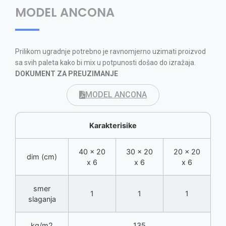
MODEL ANCONA
Prilikom ugradnje potrebno je ravnomjerno uzimati proizvod
sa svih paleta kako bi mix u potpunosti došao do izražaja.
DOKUMENT ZA PREUZIMANJE
MODEL ANCONA
Karakterisike
40 x 20
30 x 20
20 x 20
dim (cm)
x 6
x 6
x 6
smer
1
1
1
slaganja
kg/m2
135