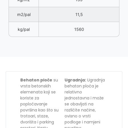
m2/pal
11,5
kg/pal
1560
Behaton ploče
su
Ugradnja:
Ugradnja
vrsta betonskih
behaton ploča je
elemenata koji se
relativno
koriste za
jednostavna i može
popločavanje
se obavljati na
površina kao što su
različite načine,
trotoari, staze,
ovisno o vrsti
dvorišta i parking
podloge i namjeni