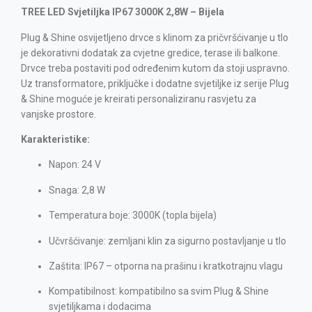
TREE LED Svjetiljka IP67 3000K 2,8W – Bijela
Plug & Shine osvijetljeno drvce s klinom za pričvršćivanje u tlo
je dekorativni dodatak za cvjetne gredice, terase ili balkone.
Drvce treba postaviti pod određenim kutom da stoji uspravno.
Uz transformatore, priključke i dodatne svjetiljke iz serije Plug
& Shine moguće je kreirati personaliziranu rasvjetu za
vanjske prostore.
Karakteristike:
Napon: 24 V
Snaga: 2,8 W
Temperatura boje: 3000K (topla bijela)
Učvršćivanje: zemljani klin za sigurno postavljanje u tlo
Zaštita: IP67 – otporna na prašinu i kratkotrajnu vlagu
Kompatibilnost: kompatibilno sa svim Plug & Shine
svjetiljkama i dodacima