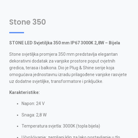
Stone 350
STONE LED Svjetiljka 350 mm IP67 3000K 2,8W – Bijela
Stone svjetiljka promjera 350 mm predstavlja elegantan
dekorativni dodatak za vanjske prostore poput cvjetnih
gredica, terasa i balkona. Dio je Plug & Shine serije koja
omogućava jednostavnu izradu prilagođene vanjske rasvjete
uz dodatne svjetiljke, transformatore i priključke.
Karakteristike:
Napon: 24 V
Snaga: 2,8 W
Temperatura svjetla: 3000K (topla bijela)
Učvršćivanje: zemljani klin za lako postavljanje u tlo