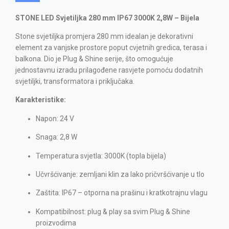
STONE LED Svjetiljka 280 mm IP67 3000K 2,8W – Bijela
Stone svjetiljka promjera 280 mm idealan je dekorativni
element za vanjske prostore poput cvjetnih gredica, terasa i
balkona. Dio je Plug & Shine serije, što omogućuje
jednostavnu izradu prilagođene rasvjete pomoću dodatnih
svjetiljki, transformatora i priključaka.
Karakteristike:
Napon: 24 V
Snaga: 2,8 W
Temperatura svjetla: 3000K (topla bijela)
Učvršćivanje: zemljani klin za lako pričvršćivanje u tlo
Zaštita: IP67 – otporna na prašinu i kratkotrajnu vlagu
Kompatibilnost: plug & play sa svim Plug & Shine
proizvodima