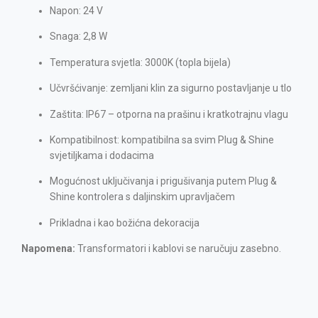
Napon: 24 V
Snaga: 2,8 W
Temperatura svjetla: 3000K (topla bijela)
Učvršćivanje: zemljani klin za sigurno postavljanje u tlo
Zaštita: IP67 – otporna na prašinu i kratkotrajnu vlagu
Kompatibilnost: kompatibilna sa svim Plug & Shine
svjetiljkama i dodacima
Mogućnost uključivanja i prigušivanja putem Plug &
Shine kontrolera s daljinskim upravljačem
Prikladna i kao božićna dekoracija
Napomena:
Transformatori i kablovi se naručuju zasebno.