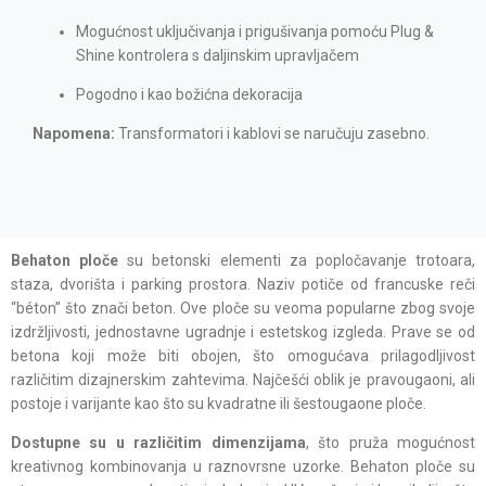
Mogućnost uključivanja i prigušivanja pomoću Plug &
Shine kontrolera s daljinskim upravljačem
Pogodno i kao božićna dekoracija
Napomena:
Transformatori i kablovi se naručuju zasebno.
Behaton ploče
su betonski elementi za popločavanje trotoara,
staza, dvorišta i parking prostora. Naziv potiče od francuske reči
“béton” što znači beton. Ove ploče su veoma popularne zbog svoje
izdržljivosti, jednostavne ugradnje i estetskog izgleda. Prave se od
betona koji može biti obojen, što omogućava prilagodljivost
različitim dizajnerskim zahtevima. Najčešći oblik je pravougaoni, ali
postoje i varijante kao što su kvadratne ili šestougaone ploče.
Dostupne su u različitim dimenzijama
, što pruža mogućnost
kreativnog kombinovanja u raznovrsne uzorke. Behaton ploče su