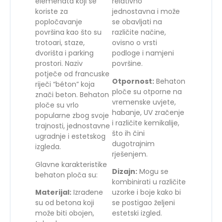
elemenata koji se
relativno
koriste za
jednostavna i može
popločavanje
se obavljati na
površina kao što su
različite načine,
trotoari, staze,
ovisno o vrsti
dvorišta i parking
podloge i namjeni
prostori. Naziv
površine.
potječe od francuske
Otpornost:
Behaton
riječi “béton” koja
ploče su otporne na
znači beton. Behaton
vremenske uvjete,
ploče su vrlo
habanje, UV zračenje
popularne zbog svoje
i različite kemikalije,
trajnosti, jednostavne
što ih čini
ugradnje i estetskog
dugotrajnim
izgleda.
rješenjem.
Glavne karakteristike
Dizajn:
Mogu se
behaton ploča su:
kombinirati u različite
Materijal:
Izrađene
uzorke i boje kako bi
su od betona koji
se postigao željeni
može biti obojen,
estetski izgled.