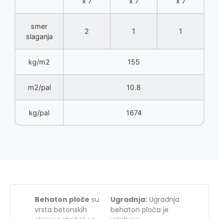
x 7
x 7
x 7
smer
2
1
1
slaganja
kg/m2
155
m2/pal
10.8
kg/pal
1674
Behaton ploče
su
Ugradnja:
Ugradnja
vrsta betonskih
behaton ploča je