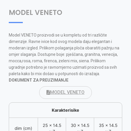
MODEL VENETO
Model VENETO proizvodi se u kompletu od tri različite
dimenzije. Ravne ivice kod ovog modela daju elegantan i
moderan izgled. Prilikom polaganja ploča obaratiti pažnju na
omjer slaganja. Dostupne boje: pješčana, granitna, venecija,
mocca,rosa, roma, firenca, zeleni mix, siena. Prilikom
ugradnje potrebno je ravnomjerno uzimati proizvod sa svih
paleta kako bi mix došao u potpunosti do izražaja.
DOKUMENT ZA PREUZIMANJE
MODEL VENETO
Karakterisike
25 x 14.5
30 x 14.5
35 x 14.5
dim (cm)