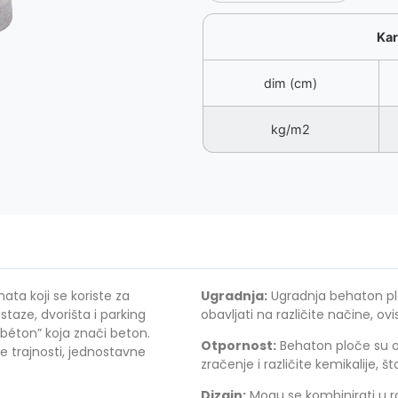
Kar
dim (cm)
kg/m2
ta koji se koriste za
Ugradnja:
Ugradnja behaton plo
staze, dvorišta i parking
obavljati na različite načine, ov
 “béton” koja znači beton.
Otpornost:
Behaton ploče su o
e trajnosti, jednostavne
zračenje i različite kemikalije, š
Dizajn:
Mogu se kombinirati u raz