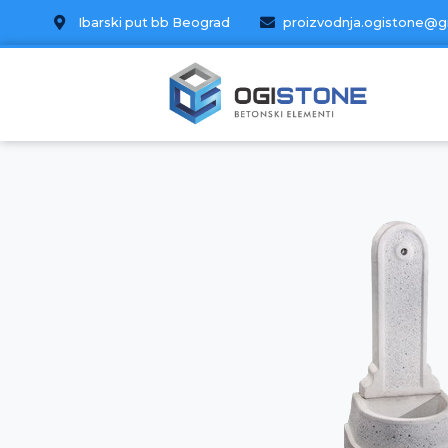
Ibarski put bb Beograd
proizvodnja.ogistone@g