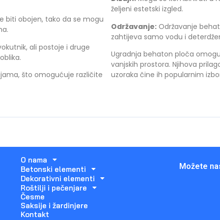
željeni estetski izgled.
e biti obojen, tako da se mogu
Održavanje:
Održavanje behato
ma.
zahtijeva samo vodu i deterdže
kutnik, ali postoje i druge
Ugradnja behaton ploča omogućuj
oblika.
vanjskih prostora. Njihova prilago
jama, što omogućuje različite
uzoraka čine ih popularnim izbor
O nama
Možete nas
Betonski elementi
Dekorativni elementi
Roštilji i pečenjare
Česme
Saksije i žardinjere
Kontakt