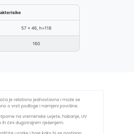
akterisike
57 x 46, h=118
160
ča je relativno jednostavna i može se
isno o vrsti podloge i namjeni površine.
tporne na vremenske uvjete, habanje, UV
to ih čini dugotrajnim rješenjem.
ličite uzorke i boje kako bi se postigao