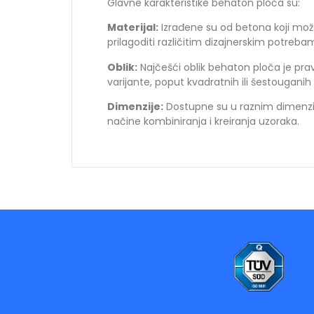
Glavne karakteristike behaton ploča su:
Materijal:
Izrađene su od betona koji mož
prilagoditi različitim dizajnerskim potreba
Oblik:
Najčešći oblik behaton ploča je pravo
varijante, poput kvadratnih ili šestouganih 
Dimenzije:
Dostupne su u raznim dimenzi
načine kombiniranja i kreiranja uzoraka.