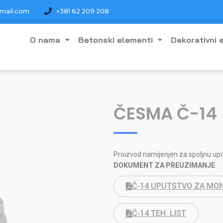
mail.com
+381 62 209 208
O nama
Betonski elementi
Dekorativni 
ČESMA Č-14
Proizvod namijenjen za spoljnu up
DOKUMENT ZA PREUZIMANJE
Č-14 UPUTSTVO ZA MO
Č-14 TEH. LIST