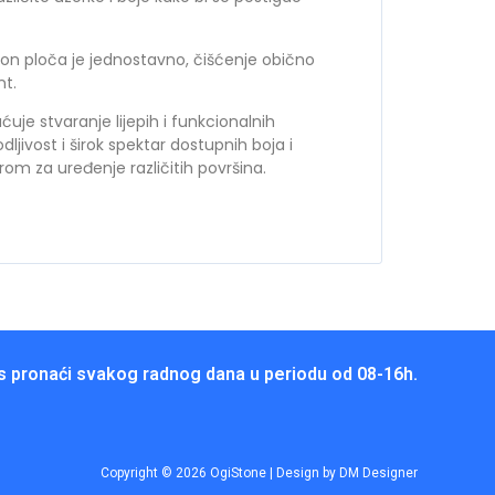
n ploča je jednostavno, čišćenje obično
nt.
e stvaranje lijepih i funkcionalnih
dljivost i širok spektar dostupnih boja i
om za uređenje različitih površina.
 pronaći svakog radnog dana u periodu od 08-16h.
Copyright © 2026 OgiStone | Design by DM Designer