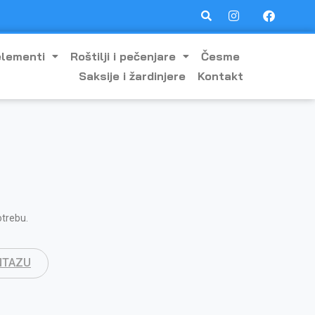
elementi
Roštilji i pečenjare
Česme
Saksije i žardinjere
Kontakt
otrebu.
NTAZU